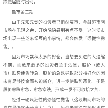
跌便届随时出现。
熊市第二期
由于先知先觉的投资者已悄然离市，金融超市网
市场在乐观之余，开始隐隐感到有点不妥，这时侯市
场出现一些芝麻绿豆的小事情，都会触发「恐慌性拋
售」。
因为市场累积太多的好仓，当想要买进的人退缩
不前，而愈来愈多的投资者急于沽售，股价（或大
市）跌势便告转急。股价的急跌导致部分持好仓的因
未有足够按金而被迫斩仓，进一步使跌势恶化。于是
股价愈跌愈急，愈急愈跌，形成一发不可收拾之势。
经过一轮疯狂性的恐慌性拋售（这段期间市场的